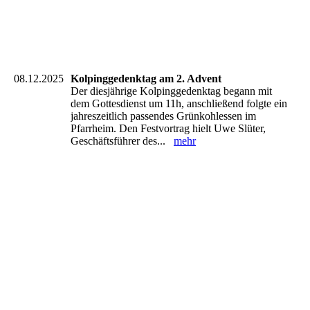
IMG-20251207-WA0060(1)
IMG-20251207-WA0049(1)
IMG-20251207-WA0035(1)_resized
08.12.2025
Kolpinggedenktag am 2. Advent
Der diesjährige Kolpinggedenktag begann mit
dem Gottesdienst um 11h, anschließend folgte ein
jahreszeitlich passendes Grünkohlessen im
Pfarrheim. Den Festvortrag hielt Uwe Slüter,
Geschäftsführer des...
mehr