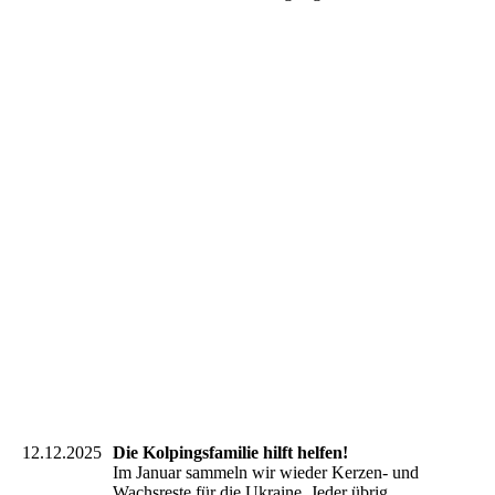
IMG_6339
IMG_6341
IMG_6344
IMG_6345
IMG_6346
IMG_6347
IMG_6349
IMG_6350
IMG_6351
12.12.2025
Die Kolpingsfamilie hilft helfen!
Im Januar sammeln wir wieder Kerzen- und
Wachsreste für die Ukraine. Jeder übrig