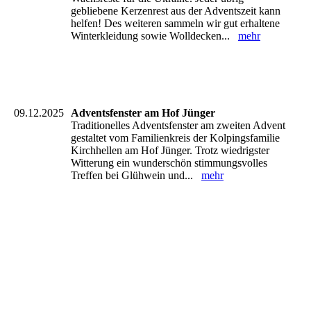
gebliebene Kerzenrest aus der Adventszeit kann
helfen! Des weiteren sammeln wir gut erhaltene
Winterkleidung sowie Wolldecken...
mehr
09.12.2025
Adventsfenster am Hof Jünger
Traditionelles Adventsfenster am zweiten Advent
gestaltet vom Familienkreis der Kolpingsfamilie
Kirchhellen am Hof Jünger. Trotz wiedrigster
Witterung ein wunderschön stimmungsvolles
Treffen bei Glühwein und...
mehr
IMG-20251207-WA0109(1)
IMG-20251207-WA0079(1)
IMG-20251207-WA0068(1)