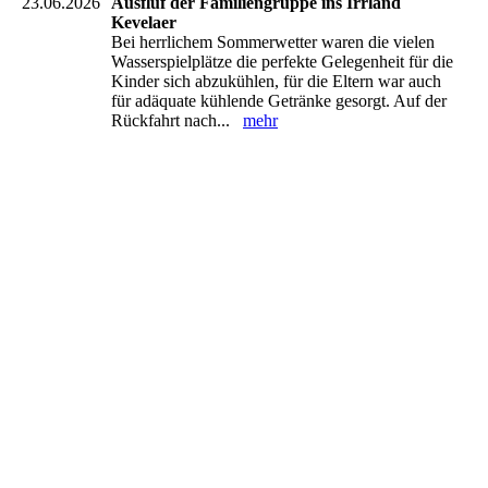
23.06.2026
Ausfluf der Familiengruppe ins Irrland
Kevelaer
Bei herrlichem Sommerwetter waren die vielen
Wasserspielplätze die perfekte Gelegenheit für die
Kinder sich abzukühlen, für die Eltern war auch
für adäquate kühlende Getränke gesorgt. Auf der
Rückfahrt nach...
mehr
IMG-20260621-WA0036
IMG-20260621-WA0044
IMG-20260621-WA0033
IMG-20260621-WA0029
IMG-20260621-WA0009
IMG-20260621-WA0008
IMG-20260621-WA0007