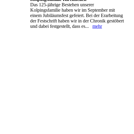
Das 125-jährige Bestehen unserer
Kolpingsfamilie haben wir im September mit
einem Jubiläumsfest gefeiert. Bei der Erarbeitung
der Festschrift haben wir in der Chronik gestöbert
und dabei festgestellt, dass es...
mehr
20251109_113251_resized
20251109_113240_resized
20251109_110520_resized
20251109_110530_resized
20251109_110702
20251109_110856_resized
20251109_110931_resized
20251109_111014_resized