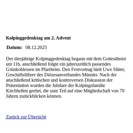
IMG-20251207-WA0060(1)
IMG-20251207-WA0049(1)
IMG-20251207-WA0035(1)_resized
Kolpinggedenktag am 2. Advent
Datum:
08.12.2025
Der diesjährige Kolpinggedenktag begann mit dem Gottesdienst
um 11h, anschließend folgte ein jahreszeitlich passendes
Grünkohlessen im Pfarrheim. Den Festvortrag hielt Uwe Slüter,
Geschäftsführer des Diözesanverbandes Münster. Nach der
anschließend kritischen und kontroversen Diskussion der
Präsentation wurden die Jubilare der Kolpingsfamilie
Kirchhellen geehrt, die zum Teil auf eine Mitgliedschaft von 70
Jahren zurückblicken können.
Zurück zur Übersicht