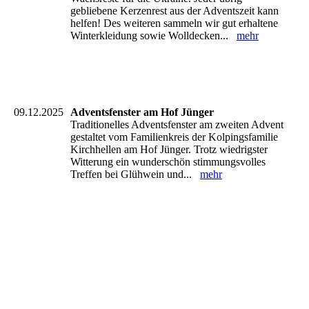
gebliebene Kerzenrest aus der Adventszeit kann
helfen! Des weiteren sammeln wir gut erhaltene
Winterkleidung sowie Wolldecken...
mehr
09.12.2025
Adventsfenster am Hof Jünger
Traditionelles Adventsfenster am zweiten Advent
gestaltet vom Familienkreis der Kolpingsfamilie
Kirchhellen am Hof Jünger. Trotz wiedrigster
Witterung ein wunderschön stimmungsvolles
Treffen bei Glühwein und...
mehr
IMG-20251207-WA0109(1)
IMG-20251207-WA0079(1)
IMG-20251207-WA0068(1)