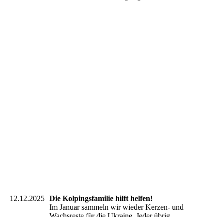
IMG_6339
IMG_6341
IMG_6344
IMG_6345
IMG_6346
IMG_6347
IMG_6349
IMG_6350
IMG_6351
12.12.2025
Die Kolpingsfamilie hilft helfen!
Im Januar sammeln wir wieder Kerzen- und
Wachsreste für die Ukraine. Jeder übrig