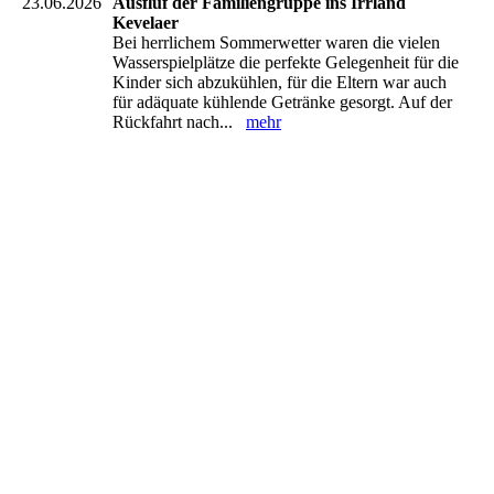
23.06.2026
Ausfluf der Familiengruppe ins Irrland
Kevelaer
Bei herrlichem Sommerwetter waren die vielen
Wasserspielplätze die perfekte Gelegenheit für die
Kinder sich abzukühlen, für die Eltern war auch
für adäquate kühlende Getränke gesorgt. Auf der
Rückfahrt nach...
mehr
IMG-20260621-WA0036
IMG-20260621-WA0044
IMG-20260621-WA0033
IMG-20260621-WA0029
IMG-20260621-WA0009
IMG-20260621-WA0008
IMG-20260621-WA0007