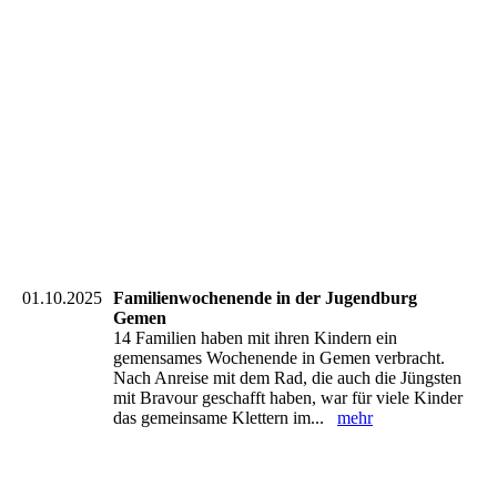
20251109_110530_resized
20251109_110702
20251109_110856_resized
20251109_110931_resized
20251109_111014_resized
20251109_112642_resized
20251109_112655_resized
01.10.2025
Familienwochenende in der Jugendburg
Gemen
14 Familien haben mit ihren Kindern ein
gemensames Wochenende in Gemen verbracht.
Nach Anreise mit dem Rad, die auch die Jüngsten
mit Bravour geschafft haben, war für viele Kinder
das gemeinsame Klettern im...
mehr