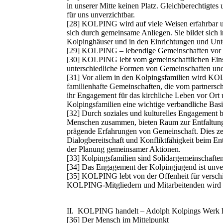
in unserer Mitte keinen Platz. Gleichberechtigtes
für uns unverzichtbar.
[28] KOLPING wird auf viele Weisen erfahrbar un
sich durch gemeinsame Anliegen. Sie bildet sich 
Kolpinghäuser und in den Einrichtungen und Un
[29] KOLPING – lebendige Gemeinschaften vor
[30] KOLPING lebt vom gemeinschaftlichen Einsa
unterschiedliche Formen von Gemeinschaften und
[31] Vor allem in den Kolpingsfamilien wird KOL
familienhafte Gemeinschaften, die vom partnersc
ihr Engagement für das kirchliche Leben vor Ort u
Kolpingsfamilien eine wichtige verbandliche Basi
[32] Durch soziales und kulturelles Engagement
Menschen zusammen, bieten Raum zur Entfaltung
prägende Erfahrungen von Gemeinschaft. Dies zei
Dialogbereitschaft und Konfliktfähigkeit beim E
der Planung gemeinsamer Aktionen.
[33] Kolpingsfamilien sind Solidargemeinschafte
[34] Das Engagement der Kolpingjugend ist unver
[35] KOLPING lebt von der Offenheit für versc
KOLPING‐Mitgliedern und Mitarbeitenden wird st
II. KOLPING handelt – Adolph Kolpings Werk 
[36] Der Mensch im Mittelpunkt