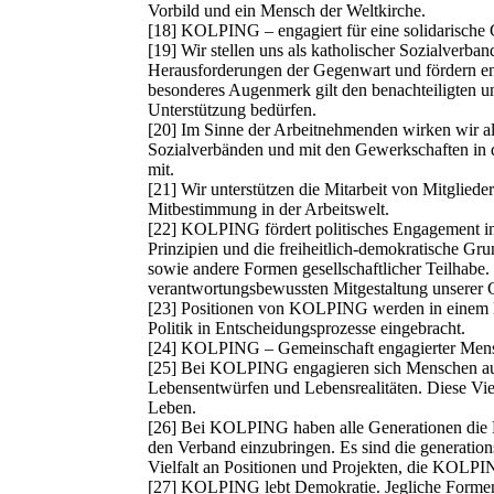
Vorbild und ein Mensch der Weltkirche.
[18] KOLPING – engagiert für eine solidarische 
[19] Wir stellen uns als katholischer Sozialverba
Herausforderungen der Gegenwart und fördern e
besonderes Augenmerk gilt den benachteiligten u
Unterstützung bedürfen.
[20] Im Sinne der Arbeitnehmenden wirken wir al
Sozialverbänden und mit den Gewerkschaften in d
mit.
[21] Wir unterstützen die Mitarbeit von Mitgliede
Mitbestimmung in der Arbeitswelt.
[22] KOLPING fördert politisches Engagement in
Prinzipien und die freiheitlich‐demokratische Gr
sowie andere Formen gesellschaftlicher Teilhabe.
verantwortungsbewussten Mitgestaltung unserer G
[23] Positionen von KOLPING werden in einem 
Politik in Entscheidungsprozesse eingebracht.
[24] KOLPING – Gemeinschaft engagierter Men
[25] Bei KOLPING engagieren sich Menschen aus 
Lebensentwürfen und Lebensrealitäten. Diese Vielf
Leben.
[26] Bei KOLPING haben alle Generationen die M
den Verband einzubringen. Es sind die generation
Vielfalt an Positionen und Projekten, die KOLP
[27] KOLPING lebt Demokratie. Jegliche Formen 