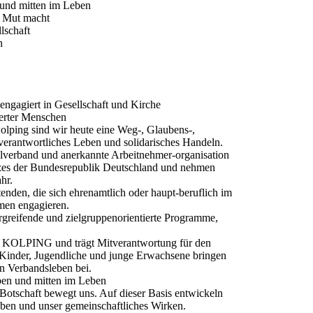
und mitten im Leben
d Mut macht
lschaft
n
gagiert in Gesellschaft und Kirche
erter Menschen
lping sind wir heute eine Weg‐, Glaubens‐,
verantwortliches Leben und solidarisches Handeln.
ialverband und anerkannte Arbeitnehmer‐organisation
zes der Bundesrepublik Deutschland und nehmen
hr.
nden, die sich ehrenamtlich oder haupt‐beruflich im
men engagieren.
ergreifende und zielgruppenorientierte Programme,
von KOLPING und trägt Mitverantwortung für den
Kinder, Jugendliche und junge Erwachsene bringen
en Verbandsleben bei.
ben und mitten im Leben
 Botschaft bewegt uns. Auf dieser Basis entwickeln
eben und unser gemeinschaftliches Wirken.