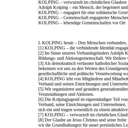
KOLPING – verwurzelt im christlichen Glauben 
Adolph Kolping – ein Mensch, der begeistert un
KOLPING – engagiert für eine solidarische Gesel
KOLPING – Gemeinschaft engagierter Mensche
KOLPING – lebendige Gemeinschaften vor Ort
I. KOLPING heute – Den Menschen verbunden, en
[1] KOLPING – die verbindende Identität engagi
[2] Im Sinne unseres Verbandsgründers Adolph Ko
Bildungs‐ und Aktionsgemeinschaft. Wir fördern 
[3] Als demokratisch verfasster katholischer Soz
bekennen wir uns zu den Werten des Grundgeset
gesellschaftliche und politische Verantwortung wa
[4] KOLPING lebt von Mitgliedern und Mitarbeite
Verband und seinen Einrichtungen und Unterneh
[5] Wir organisieren und gestalten generationsüb
Veranstaltungen und Aktionen.
[6] Die Kolpingjugend ist eigenständiger Teil 
Verband, seine Einrichtungen und Unternehmen. 
sich ein und tragen wesentlich zu einem attraktiv
[7] KOLPING – verwurzelt im christlichen Glau
[8] Der Glaube an Jesus Christus und seine frohe
wir die Grundhaltungen für unser persönliches L