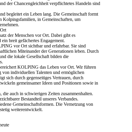
 und der Chancengleichheit verpflichtetes Handeln sind
d begleitet ein Leben lang. Die Gemeinschaft formt
in Kolpingsfamilien, in Gemeinschaften, um
ternehmen.
 Ort
tz der Menschen vor Ort. Dabei gibt es
 ein breit gefächertes Engagement.
PING vor Ort sichtbar und erfahrbar. Sie sind
haftlichen Miteinander der Generationen leben. Durch
nd die lokale Gesellschaft bilden die
s.
 bereichert KOLPING das Leben vor Ort. Wir führen
 von individuellen Talenten und ermöglichen
gt sich durch gegenseitiges Vertrauen, durch
ntwickeln gemeinsamer Ideen und Positionen sowie in
n, die auch in schwierigen Zeiten zusammenhalten.
zichtbarer Bestandteil unseres Verbandes.
hiedene Gemeinschaftsformen. Die Vernetzung von
etig weiterentwickelt.
heute