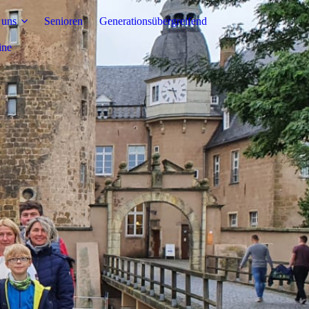
 uns
Senioren
Generationsübergreifend
ine