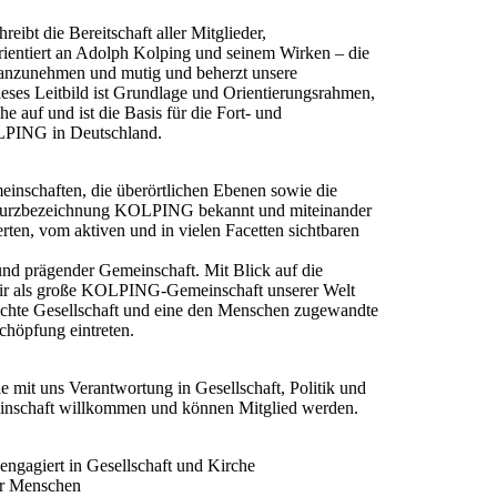
bt die Bereitschaft aller Mitglieder,
rientiert an Adolph Kolping und seinem Wirken – die
anzunehmen und mutig und beherzt unsere
ieses Leitbild ist Grundlage und Orientierungsrahmen,
e auf und ist die Basis für die Fort‐ und
OLPING in Deutschland.
inschaften, die überörtlichen Ebenen sowie die
 Kurzbezeichnung KOLPING bekannt und miteinander
n, vom aktiven und in vielen Facetten sichtbaren
d prägender Gemeinschaft. Mit Blick auf die
wir als große KOLPING‐Gemeinschaft unserer Welt
rechte Gesellschaft und eine den Menschen zugewandte
chöpfung eintreten.
e mit uns Verantwortung in Gesellschaft, Politik und
einschaft willkommen und können Mitglied werden.
gagiert in Gesellschaft und Kirche
er Menschen