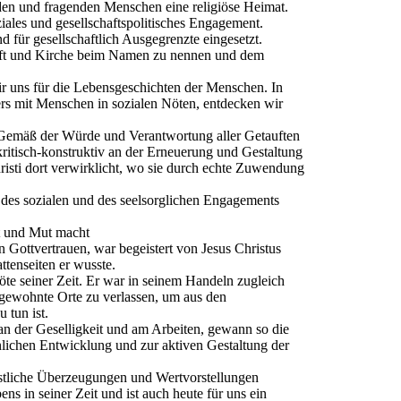
en und fragenden Menschen eine religiöse Heimat.
iales und gesellschaftspolitisches Engagement.
d für gesellschaftlich Ausgegrenzte eingesetzt.
chaft und Kirche beim Namen zu nennen und dem
wir uns für die Lebensgeschichten der Menschen. In
rs mit Menschen in sozialen Nöten, entdecken wir
 Gemäß der Würde und Verantwortung aller Getauften
ritisch‐konstruktiv an der Erneuerung und Gestaltung
hristi dort verwirklicht, wo sie durch echte Zuwendung
des sozialen und des seelsorglichen Engagements
rt und Mut macht
n Gottvertrauen, war begeistert von Jesus Christus
ttenseiten er wusste.
Nöte seiner Zeit. Er war in seinem Handeln zugleich
 gewohnte Orte zu verlassen, um aus den
 tun ist.
an der Geselligkeit und am Arbeiten, gewann so die
ichen Entwicklung und zur aktiven Gestaltung der
istliche Überzeugungen und Wertvorstellungen
ns in seiner Zeit und ist auch heute für uns ein