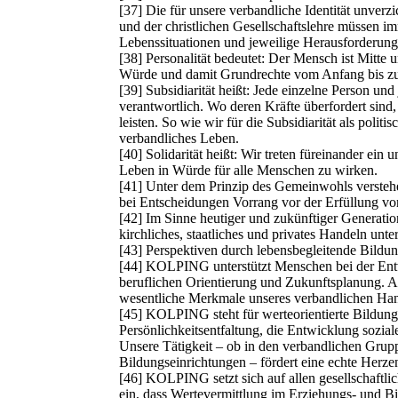
[37] Die für unsere verbandliche Identität unverzi
und der christlichen Gesellschaftslehre müssen i
Lebenssituationen und jeweilige Herausforderung
[38] Personalität bedeutet: Der Mensch ist Mitte 
Würde und damit Grundrechte vom Anfang bis z
[39] Subsidiarität heißt: Jede einzelne Person und 
verantwortlich. Wo deren Kräfte überfordert sind,
leisten. So wie wir für die Subsidiarität als politi
verbandliches Leben.
[40] Solidarität heißt: Wir treten füreinander ein 
Leben in Würde für alle Menschen zu wirken.
[41] Unter dem Prinzip des Gemeinwohls verstehe
bei Entscheidungen Vorrang vor der Erfüllung von
[42] Im Sinne heutiger und zukünftiger Generation
kirchliches, staatliches und privates Handeln unte
[43] Perspektiven durch lebensbegleitende Bildu
[44] KOLPING unterstützt Menschen bei der Entwi
beruflichen Orientierung und Zukunftsplanung. A
wesentliche Merkmale unseres verbandlichen Han
[45] KOLPING steht für werteorientierte Bildung. 
Persönlichkeitsentfaltung, die Entwicklung sozial
Unsere Tätigkeit – ob in den verbandlichen Gru
Bildungseinrichtungen – fördert eine echte Herze
[46] KOLPING setzt sich auf allen gesellschaftlic
ein, dass Wertevermittlung im Erziehungs‐ und 