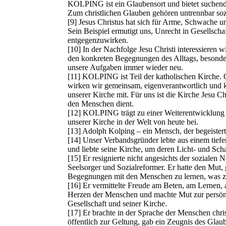
KOLPING ist ein Glaubensort und bietet suchend
Zum christlichen Glauben gehören untrennbar soz
[9] Jesus Christus hat sich für Arme, Schwache un
Sein Beispiel ermutigt uns, Unrecht in Gesells
entgegenzuwirken.
[10] In der Nachfolge Jesu Christi interessieren 
den konkreten Begegnungen des Alltags, besonde
unsere Aufgaben immer wieder neu.
[11] KOLPING ist Teil der katholischen Kirche.
wirken wir gemeinsam, eigenverantwortlich und k
unserer Kirche mit. Für uns ist die Kirche Jesu C
den Menschen dient.
[12] KOLPING trägt zu einer Weiterentwicklung 
unserer Kirche in der Welt von heute bei.
[13] Adolph Kolping – ein Mensch, der begeiste
[14] Unser Verbandsgründer lebte aus einem tiefe
und liebte seine Kirche, um deren Licht‐ und Scha
[15] Er resignierte nicht angesichts der sozialen 
Seelsorger und Sozialreformer. Er hatte den Mut,
Begegnungen mit den Menschen zu lernen, was zu
[16] Er vermittelte Freude am Beten, am Lernen, 
Herzen der Menschen und machte Mut zur persönl
Gesellschaft und seiner Kirche.
[17] Er brachte in der Sprache der Menschen chr
öffentlich zur Geltung, gab ein Zeugnis des Glaube