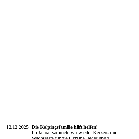
IMG_6339
IMG_6341
IMG_6344
IMG_6345
IMG_6346
IMG_6347
IMG_6349
IMG_6350
IMG_6351
12.12.2025
Die Kolpingsfamilie hilft helfen!
Im Januar sammeln wir wieder Kerzen- und
Wachsreste für die Ukraine. Jeder übrig