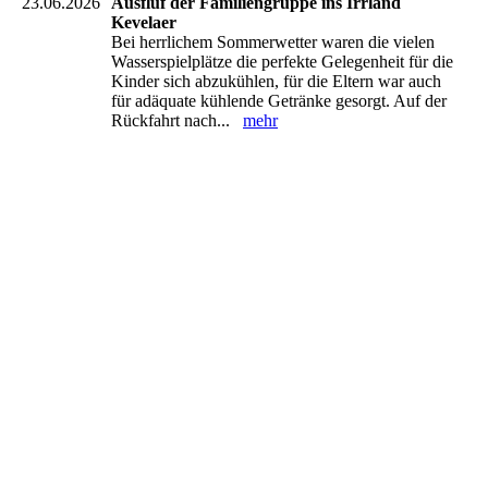
23.06.2026
Ausfluf der Familiengruppe ins Irrland
Kevelaer
Bei herrlichem Sommerwetter waren die vielen
Wasserspielplätze die perfekte Gelegenheit für die
Kinder sich abzukühlen, für die Eltern war auch
für adäquate kühlende Getränke gesorgt. Auf der
Rückfahrt nach...
mehr
IMG-20260621-WA0036
IMG-20260621-WA0044
IMG-20260621-WA0033
IMG-20260621-WA0029
IMG-20260621-WA0009
IMG-20260621-WA0008
IMG-20260621-WA0007