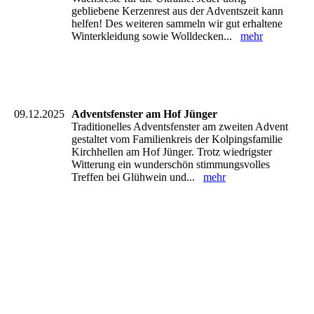
gebliebene Kerzenrest aus der Adventszeit kann
helfen! Des weiteren sammeln wir gut erhaltene
Winterkleidung sowie Wolldecken...
mehr
09.12.2025
Adventsfenster am Hof Jünger
Traditionelles Adventsfenster am zweiten Advent
gestaltet vom Familienkreis der Kolpingsfamilie
Kirchhellen am Hof Jünger. Trotz wiedrigster
Witterung ein wunderschön stimmungsvolles
Treffen bei Glühwein und...
mehr
IMG-20251207-WA0109(1)
IMG-20251207-WA0079(1)
IMG-20251207-WA0068(1)