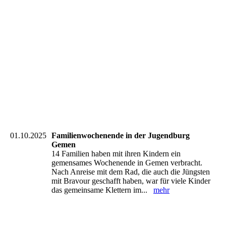
20251109_110530_resized
20251109_110702
20251109_110856_resized
20251109_110931_resized
20251109_111014_resized
20251109_112642_resized
20251109_112655_resized
01.10.2025
Familienwochenende in der Jugendburg
Gemen
14 Familien haben mit ihren Kindern ein
gemensames Wochenende in Gemen verbracht.
Nach Anreise mit dem Rad, die auch die Jüngsten
mit Bravour geschafft haben, war für viele Kinder
das gemeinsame Klettern im...
mehr