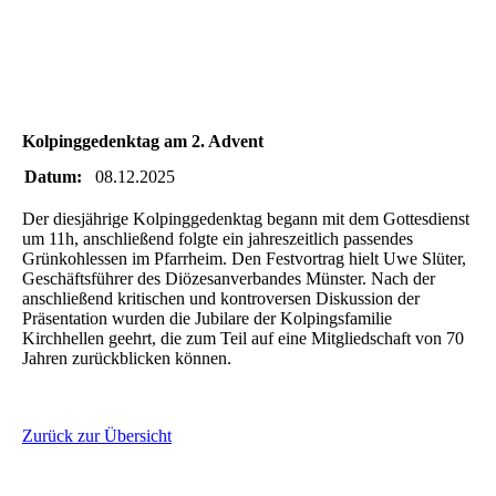
IMG-20251207-WA0060(1)
IMG-20251207-WA0049(1)
IMG-20251207-WA0035(1)_resized
Kolpinggedenktag am 2. Advent
Datum:
08.12.2025
Der diesjährige Kolpinggedenktag begann mit dem Gottesdienst
um 11h, anschließend folgte ein jahreszeitlich passendes
Grünkohlessen im Pfarrheim. Den Festvortrag hielt Uwe Slüter,
Geschäftsführer des Diözesanverbandes Münster. Nach der
anschließend kritischen und kontroversen Diskussion der
Präsentation wurden die Jubilare der Kolpingsfamilie
Kirchhellen geehrt, die zum Teil auf eine Mitgliedschaft von 70
Jahren zurückblicken können.
Zurück zur Übersicht