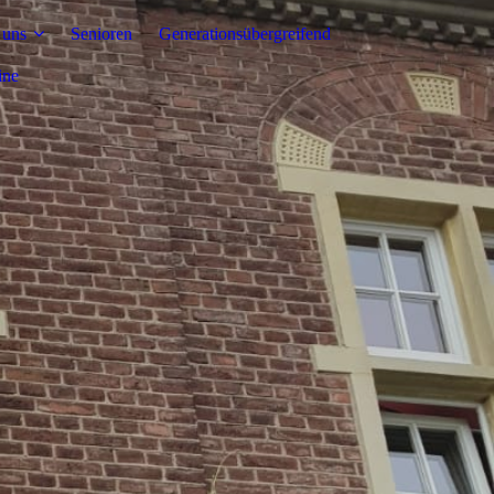
 uns
Senioren
Generationsübergreifend
ine