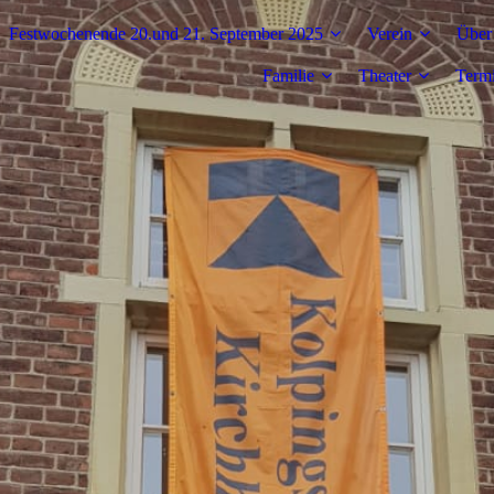
Festwochenende 20.und 21. September 2025
Verein
Über
Familie
Theater
Term